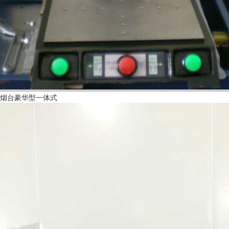
烟台豪华型一体式