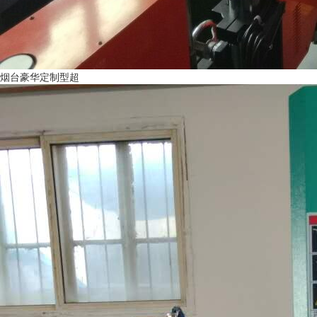
烟台豪华定制型超